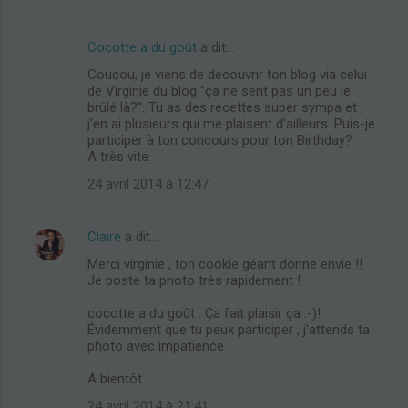
Cocotte a du goût
a dit…
Coucou, je viens de découvrir ton blog via celui
de Virginie du blog "ça ne sent pas un peu le
brûlé là?". Tu as des recettes super sympa et
j'en ai plusieurs qui me plaisent d'ailleurs. Puis-je
participer à ton concours pour ton Birthday?
A très vite.
24 avril 2014 à 12:47
Claire
a dit…
Merci virginie , ton cookie géant donne envie !!
Je poste ta photo très rapidement !
cocotte a du goût : Ça fait plaisir ça :-)!
Évidemment que tu peux participer , j'attends ta
photo avec impatience .
A bientôt
24 avril 2014 à 21:41