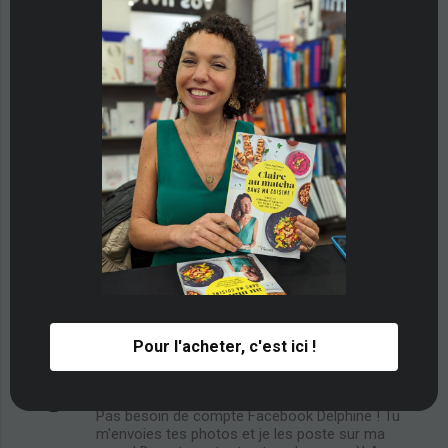
3 avril 2014 à 14:43
Claire
a dit…
Lise et Christelle, j'ai hâte de voir ça :)!
3 avril 2014 à 16:54
Delphine geek
a dit…
Ton concours me tente carrément ! Mais
n'ayant pas de compte facebook rattaché à
mon blog cela semble difficile de gagner lol.
Mais participer c'est déjà bien il parait ^^ ! Je
vais fouiner un peu sur ton jolie blog !
6 avril 2014 à 08:36
Pour l'acheter, c'est ici !
Claire
a dit…
Pas besoin de compte Facebook Delphine ! Tu
m'envoies tes photos et je les poste sur ma