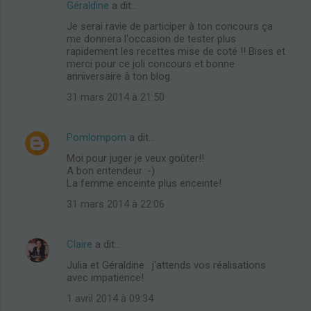
n
Géraldine
a dit…
t
Je serai ravie de participer à ton concours ça
me donnera l'occasion de tester plus
a
rapidement les recettes mise de coté !! Bises et
i
merci pour ce joli concours et bonne
anniversaire à ton blog.
r
31 mars 2014 à 21:50
e
s
Pomlompom
a dit…
Moi pour juger je veux goûter!!
A bon entendeur :-)
La femme enceinte plus enceinte!
31 mars 2014 à 22:06
Claire
a dit…
Julia et Géraldine : j'attends vos réalisations
avec impatience!
1 avril 2014 à 09:34