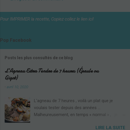
Pour IMPRIMER la recette, Copiez collez le lien ici!
Pop Facebook
Shar
Edit widget
e
Posts les plus consultés de ce blog
L’Agneau Extra Tendre de 7 heures (Épaule ou
Gigot)
-
avril 10, 2020
L'agneau de 7 heures , voilà un plat que je
voulais tester depuis des années ...
Malheureusement, en temps « normal » , je n’ai
jamais l’occasion d'être enfermée chez moi
LIRE LA SUITE
aussi longtemps ( même si une fois qu’on a