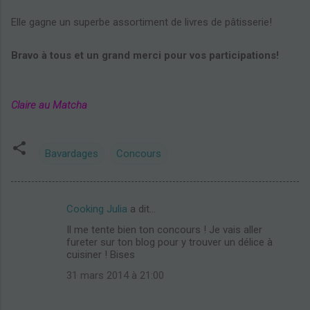
Elle gagne un superbe assortiment de livres de pâtisserie!
Bravo à tous et un grand merci pour vos participations!
Claire au Matcha
Bavardages
Concours
Cooking Julia
a dit…
C
Il me tente bien ton concours ! Je vais aller
o
fureter sur ton blog pour y trouver un délice à
m
cuisiner ! Bises
m
31 mars 2014 à 21:00
e