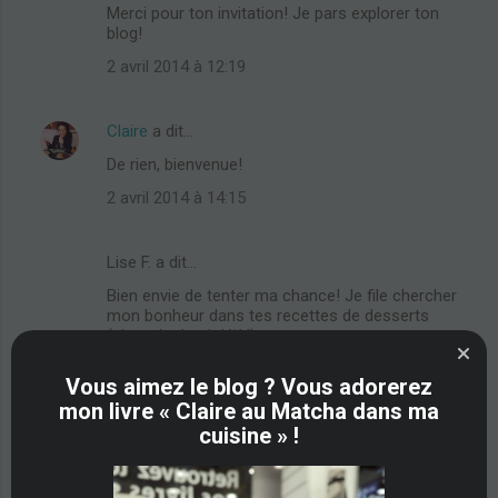
Merci pour ton invitation! Je pars explorer ton
blog!
2 avril 2014 à 12:19
Claire
a dit…
De rien, bienvenue!
2 avril 2014 à 14:15
Lise F. a dit…
Bien envie de tenter ma chance! Je file chercher
mon bonheur dans tes recettes de desserts
(chocolatés si déjà!)
2 avril 2014 à 14:57
Vous aimez le blog ? Vous adorerez
mon livre « Claire au Matcha dans ma
cuisine » !
Christelle / Il était une fois la pâtisserie
a dit…
Ah super !! Je vais essayer de trouver le temps
^^