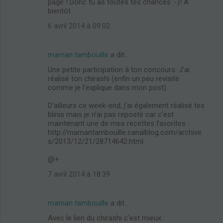
page ! Donc tu as toutes tes chances :-)! A
bientôt
6 avril 2014 à 09:02
maman tambouille
a dit…
Une petite participation à ton concours: J'ai
réalisé ton chirashi (enfin un peu revisité
comme je l'explique dans mon post).
D'ailleurs ce week-end, j'ai également réalisé tes
X
blinis mais je n'ai pas reposté car c'est
maintenant une de mes recettes favorites :
http://mamantambouille.canalblog.com/archive
s/2013/12/21/28714642.html
@+
7 avril 2014 à 18:39
maman tambouille
a dit…
Avec le lien du chirashi c'est mieux :