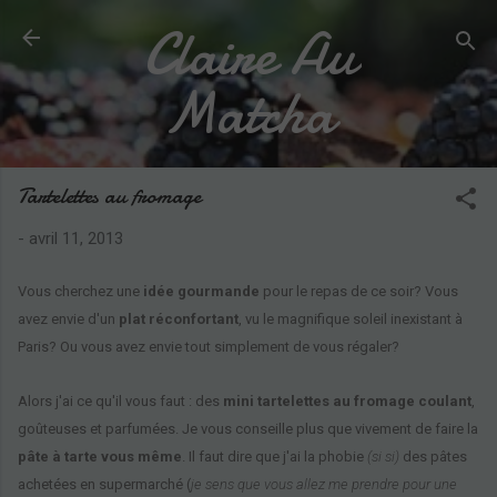
Claire Au
Accéder au contenu principal
Matcha
Tartelettes au fromage
-
avril 11, 2013
Vous cherchez une
idée gourmande
pour le repas de ce soir? Vous
avez envie d'un
plat réconfortant
, vu le magnifique soleil inexistant à
Paris? Ou vous avez envie tout simplement de vous régaler?
Alors j'ai ce qu'il vous faut : des
mini tartelettes au fromage coulant
,
goûteuses et parfumées. Je vous conseille plus que vivement de faire la
pâte à tarte vous même
. Il faut dire que j'ai la phobie
(si si)
des pâtes
achetées en supermarché (
je sens que vous allez me prendre pour une