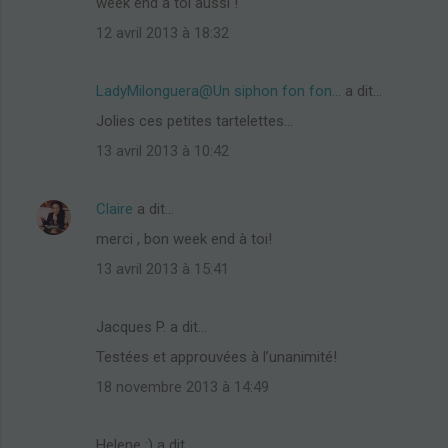
week end à toi aussi !
t
12 avril 2013 à 18:32
a
i
LadyMilonguera@Un siphon fon fon...
a dit…
r
Jolies ces petites tartelettes...
e
13 avril 2013 à 10:42
s
Claire
a dit…
merci , bon week end à toi!
13 avril 2013 à 15:41
Jacques P. a dit…
Testées et approuvées à l’unanimité!
18 novembre 2013 à 14:49
Helene :) a dit…