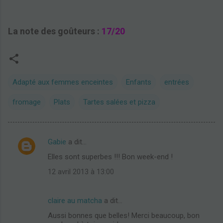
La note des goûteurs :
17/20
Adapté aux femmes enceintes
Enfants
entrées
fromage
Plats
Tartes salées et pizza
Gabie
a dit…
C
Elles sont superbes !!! Bon week-end !
o
12 avril 2013 à 13:00
m
m
claire au matcha
a dit…
e
Aussi bonnes que belles! Merci beaucoup, bon
n