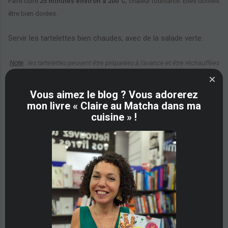
Faire cuire
25 minutes environ à 200°C
, chaleur tournante. Elles doivent
être bien dorées.
Servir les tartelettes bien chaudes, avec de la salade verte.
Note
: les tartelettes peuvent être préparées à l'avance et être réchauffées
au four à 200°C.
Vous aimez le blog ? Vous adorerez
Note 2
:
s'il vous reste de la pâte mais plus de garniture, étalez un peu de
mon livre « Claire au Matcha dans ma
moutarde sur les fonds de pâte, ajoutez des tomates cerises coupées en
cuisine » !
morceaux et des morceaux de fromage (Cf photo ci dessous). Enfournez
une vingtaine de minutes, c'est prêt! Tout simple et très bon!