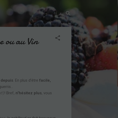
e ou au Vin
 depuis
. En plus d’être
facile,
erris...
!)
! Bref,
n'hésitez plus
, vous