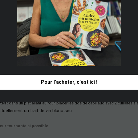
Pour l'acheter, c'est ici !
utes
: dans un plat allant au four, placer les dos de cabillaud avec 2 cuill
è
res à 
tuellement un trait de vin blanc sec.
ur tournante si possible.