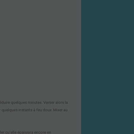
éduire quelques minutes. Verser alors la
r quelques ins
tan
t
s à feu doux.
Mixer au
ler qu’elle épaissira encore en