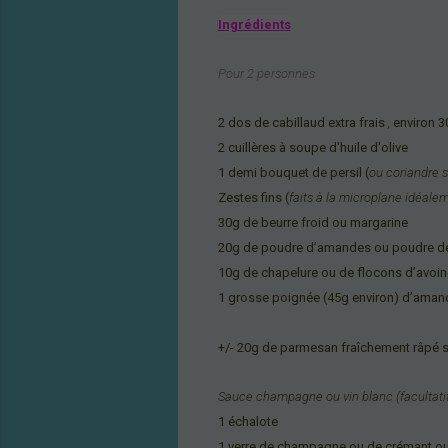
Ingrédients
Pour 2 personnes
2 dos de cabillaud extra frais
,
environ 
2 cuillères à soupe d'huile d'olive
1 demi bouquet de persil (
ou coriandre s
Z
estes fins (
faits à la microplane idéale
30g de beurre froid ou margarine
20g de poudre d’amandes ou poudre de
10g de chapelure ou de flocons d’avoi
1 grosse poignée (
45g environ) d’ama
+/- 20g de parmesan fraîchement râpé se
Sauce champagne ou vin blanc (facultati
1
échalote
1 verre de champagne
ou de crémant ou