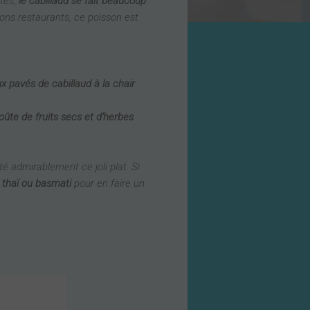
ttes,
le cabillaud se fait beaucoup
ons restaurants, ce poisson est
 pavés de cabillaud à la chair
oûte de fruits secs et d'herbes
 admirablement ce joli plat. Si
z thaï ou basmati
pour en faire un