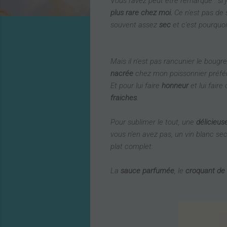
Vous l'avez peut être remarqué : si
plus rare chez moi.
Ce n'est pas de 
souvent assez
sec
et c'est pourquo
Mais il n'est pas rancunier le bougr
nacrée
chez mon poissonnier préfé
Et pour lui faire
honneur
et lui faire
fraiches
.
Pour sublimer le tout, une
délicieu
vous n'en avez pas, un vin blanc sec
plat complet.
La
sauce parfumée
, le
croquant de 