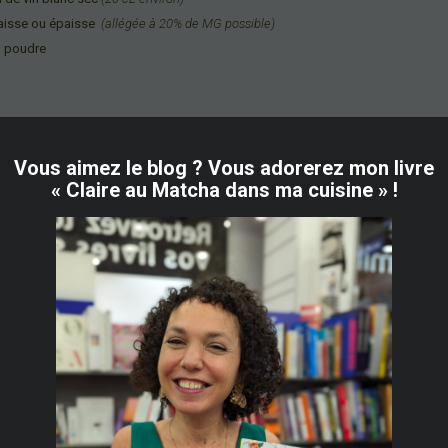
paisse ou épaisse
(allégée à 20% de MG possible
)
n poudre
Vous aimez le blog ? Vous adorerez mon livre
à la place du thym) et sans Tabasco. Un régal également!!! Option parfaite si on 
« Claire au Matcha dans ma cuisine » !