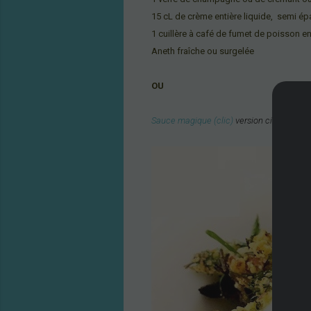
15 cL de crème entière liquide, semi é
1 cuill
è
re à café de fumet de poisson e
A
neth fraîche ou surgelée
OU
Sauce magique (clic)
version ciboulette (