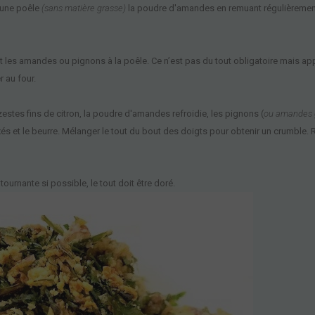
 une
poêle
(sans matière grasse)
la poudre d'amandes en remuant régulièrement. 
nt les amandes ou pignons à la poêle. Ce n’est pas du tout obligatoire mais a
r au four.
zestes fins de citron, la poudre d'amande
s
refroidie, les
pi
gnons (
ou amandes 
és et le beurre. Mélanger le tout du bout des doigts
pour
obtenir un
crumble
. 
tournante si possible, le tout doit être doré.