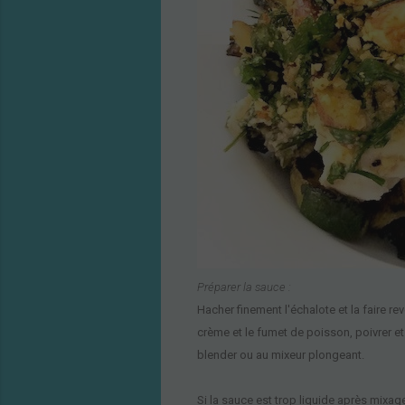
P
répare
r la sauce
:
Hacher fi
n
ement l'éc
halote et la faire re
crème et le fumet de poisson, poivrer
et
blender ou au mixeur plongeant.
Si la sauce est trop liquide après mixag