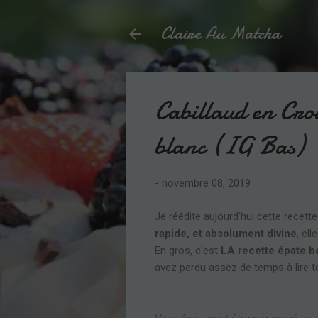
Claire Au Matcha
Cabillaud en Cro
blanc (IG Bas)
-
novembre 08, 2019
Je réédite aujourd’hui cette recett
rapide, et absolument divine
, el
En gros, c'est
LA recette épate b
avez perdu assez de temps à lire 