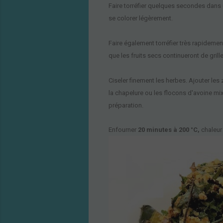
Faire torréfier quelques secondes dans
se colorer légèrement.
Faire également torréfier très rapideme
que les fruits secs continueront de grille
Ciseler finement les herbes. Ajouter les
la chapelure ou les flocons d'avoine mix
préparatio
n.
E
nfourner
20 m
inutes à 200 °C,
chaleur 