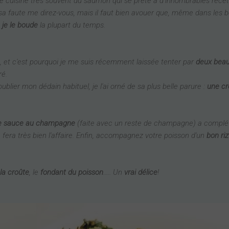
 je cuisine très souvent du saumon qui se prête à d’innombrables rece
sa faute me direz-vous, mais il faut bien avouer que, même dans les b
i
je le boude
la plupart du temps.
e, et c'est pourquoi je me suis récemment laissée tenter par
deux beaux
ré.
 oublier mon dédain habituel, je l'ai orné de sa plus belle parure :
une cr
se sauce au champagne
(faite avec un reste de champagne) a complété
 fera très bien l'affaire. Enfin, accompagnez votre poisson d'un
bon ri
la croûte
, le
fondant du poisson
..... Un
vrai délice
!