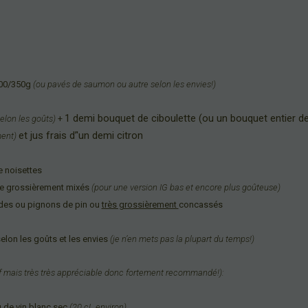
300/350g
(ou pavés de saumon ou autre selon les envies!)
1 demi bouquet de ciboulette (ou un bouquet entier de 
elon les goûts)
+
et jus frais d’'un demi citron
ment)
 noisettes
ne grossièrement mixés
(pour une version IG bas et encore plus goûteuse)
ndes ou
p
ignons de pin ou
très grossièrement
concassés
lon les goûts et les envies
(je n’en mets pas la plupart du temps!)
f mais très très appréciable donc fortement recommandé!):
 de vin blanc sec
(20 cL environ)