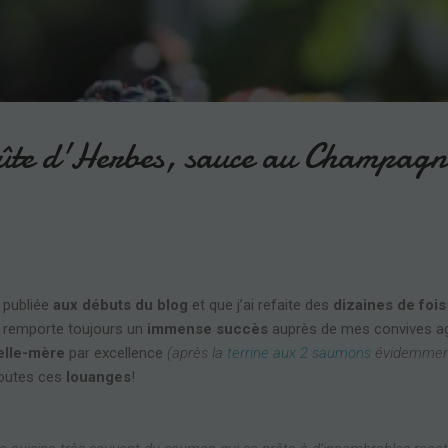
Accéder au contenu principal
ûte d'Herbes, sauce au Champagn
e publiée
aux débuts du blog
et que j’ai refaite des
dizaines de fois
le remporte toujours un
immense succès
auprès de mes convives agu
elle-mère
par excellence
(après la
terrine aux 2 saumons
évidemment
toutes ces
louanges
!